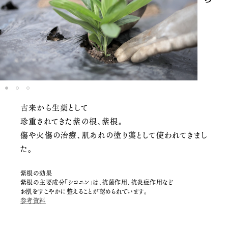
1
2
3
古来から生薬として
珍重されてきた紫の根、紫根。
傷や火傷の治療、肌あれの塗り薬として使われてきまし
た。
紫根の効果
紫根の主要成分「シコニン」は、抗菌作用、抗炎症作用など
お肌をすこやかに整えることが認められています。
参考資料