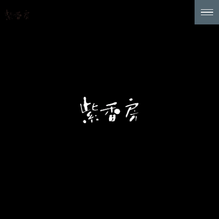
紫香房石
鹸