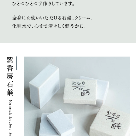
ひとつひとつ手作りしています。
全身にお使いいただける
石鹸、クリーム、
化粧水で、
心まで清々しく健やかに。
紫香房石鹸
Murasakikoubou Sekken